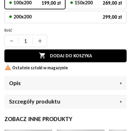
100x200
150x200
199,00 zł
269,00 zł
200x200
299,00 zł
Ilość
−
+

DODAJ DO KOSZYKA

Ostatnie sztuki w magazynie
Opis
Prześcieradło Estella Zwirn-Jersey 080 jade (zielone) -
Szczegóły produktu
Luksusowy sen na idealnie dopasowanym prześcieradle
Szukasz wysokiej jakości prześcieradła, które zapewni Ci
Marka
Prześcieradło Estella
ZOBACZ INNE PRODUKTY
komfortowy sen i idealne dopasowanie do materaca?
Indeks
032339
Prześcieradło Estella Zwirn-Jersey 080 jade to idealny wybór