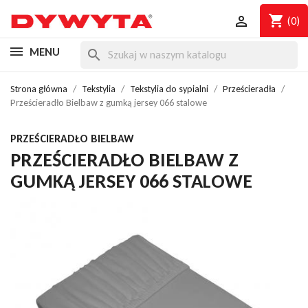
shopping_cart

(0)
MENU
search
Strona główna
Tekstylia
Tekstylia do sypialni
Prześcieradła
Prześcieradło Bielbaw z gumką jersey 066 stalowe
PRZEŚCIERADŁO BIELBAW
PRZEŚCIERADŁO BIELBAW Z
GUMKĄ JERSEY 066 STALOWE