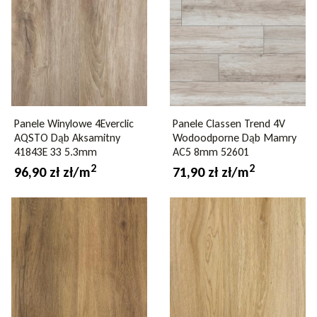
Panele Winylowe 4Everclic
Panele Classen Trend 4V
AQSTO Dąb Aksamitny
Wodoodporne Dąb Mamry
41843E 33 5.3mm
AC5 8mm 52601
2
2
96,90 zł zł/m
71,90 zł zł/m