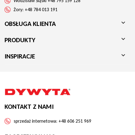
Wodzisław Śląski
+48 795 159 128
Żory:
+48 784 013 191

OBSŁUGA KLIENTA

PRODUKTY

INSPIRACJE
KONTAKT Z NAMI
sprzedaż internetowa:
+48 606 251 969