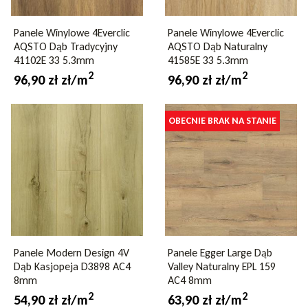
Panele Winylowe 4Everclic
Panele Winylowe 4Everclic
AQSTO Dąb Tradycyjny
AQSTO Dąb Naturalny
41102E 33 5.3mm
41585E 33 5.3mm
2
2
96,90 zł zł/m
96,90 zł zł/m
OBECNIE BRAK NA STANIE
Panele Modern Design 4V
Panele Egger Large Dąb
Dąb Kasjopeja D3898 AC4
Valley Naturalny EPL 159
8mm
AC4 8mm
2
2
54,90 zł zł/m
63,90 zł zł/m