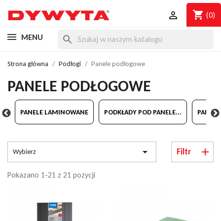
shopping_cart

(0)
MENU
search
Strona główna
Podłogi
Panele podłogowe
PANELE PODŁOGOWE
VT
PANELE LAMINOWANE
PODKŁADY POD PANELE...
PANELE

Filtr
Wybierz
Pokazano 1-21 z 21 pozycji