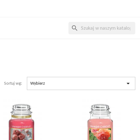
search

Sortuj wg:
Wybierz