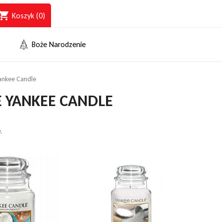
opping_cart
Koszyk
(0)
Boże Narodzenie
ankee Candle
E YANKEE CANDLE
.