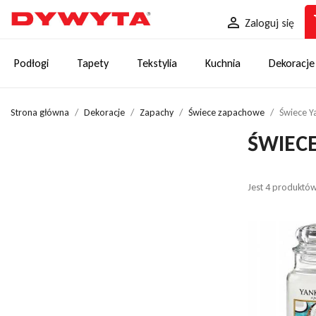
sh

Zaloguj się
Podłogi
Tapety
Tekstylia
Kuchnia
Dekoracje
Strona główna
Dekoracje
Zapachy
Świece zapachowe
Świece Y
ŚWIEC
Jest 4 produktów