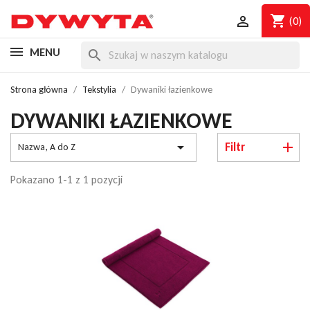
shopping_cart

(0)
MENU
search
Strona główna
Tekstylia
Dywaniki łazienkowe
DYWANIKI ŁAZIENKOWE

Filtr
Nazwa, A do Z
Pokazano 1-1 z 1 pozycji