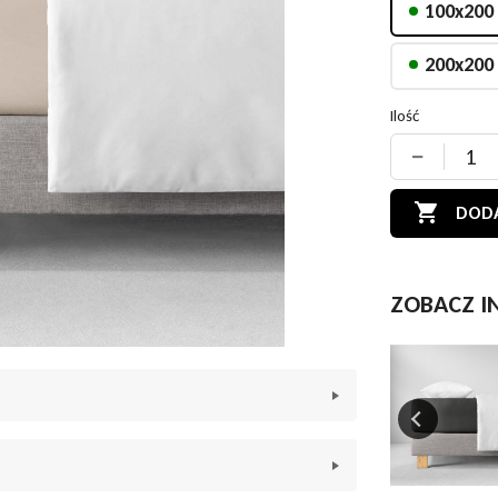
100x200
200x200
Ilość
−

DODA
ZOBACZ I
n na idealnie dopasowanym prześcieradle
y sen i idealne dopasowanie do materaca?