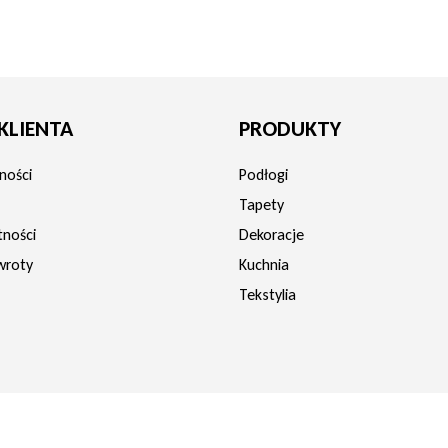
uszyć w suszarce bębnowej.
ścieradło jest mniej podatne na zagniecenia i nie
KLIENTA
PRODUKTY
kość.
ności
Podłogi
Tapety
tności
Dekoracje
wroty
Kuchnia
Tekstylia