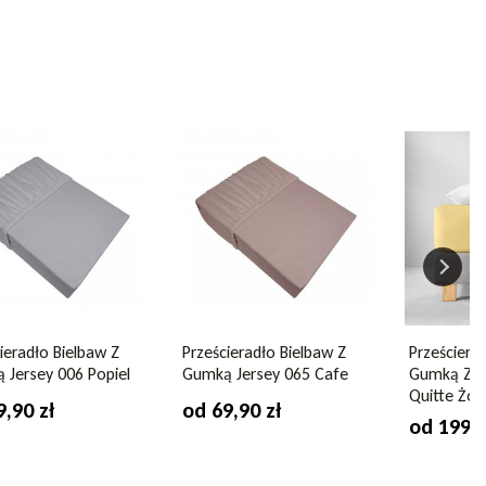
ieradło Bielbaw Z
Prześcieradło Bielbaw Z
Prześcierad
 Jersey 006 Popiel
Gumką Jersey 065 Cafe
Gumką Zwi
Quitte Żół
9,90 zł
od 69,90 zł
od 199,0