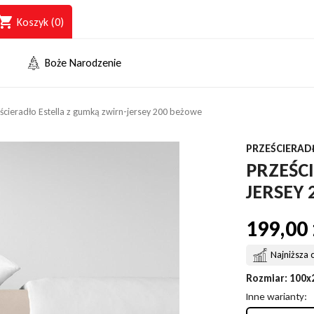
opping_cart
Koszyk
(0)
Boże Narodzenie
ścieradło Estella z gumką zwirn-jersey 200 beżowe
PRZEŚCIERAD
PRZEŚC
JERSEY
199,00 
Najniższa 
Rozmiar
: 100x
Inne warianty: