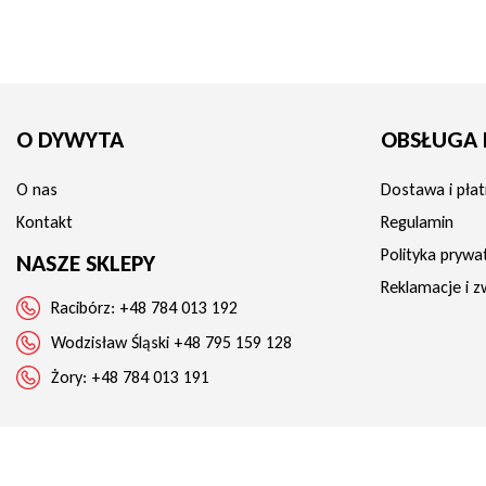
+ Łatwe pranie: Można je prać w pralce w temperaturze do 60°C i s
+ Odporność na zagniecenia: Dzięki specjalnej strukturze splotu prze
wymaga prasowania.
Prześcieradło Estella Zwirn-Jersey 200 beżowe to:
O DYWYTA
OBSŁUGA 
+ Idealny wybór dla osób ceniących luksusowy komfort i najwyższą ja
O nas
Dostawa i płat
+ Wykonane z delikatnej i wytrzymałej bawełny z podwójną nitką.
Kontakt
Regulamin
+ Gwarantuje idealne dopasowanie do materaca i komfortowy sen.
Polityka prywa
NASZE SKLEPY
+ Łatwe w pielęgnacji i odporne na zagniecenia.
Reklamacje i z
Racibórz:
+48 784 013 192
+ Dostępne w wielu rozmiarach.
Wodzisław Śląski
+48 795 159 128
Prześcieradło pasujące do materacy o wysokości do 40 cm:
Żory:
+48 784 013 191
100x200
90-120 cm (szerokość) x 190-220 cm (długość)
150x200
140-160 cm (szerokość) x 200-220 cm (długość)
200x200
180-200 cm (szerokość) x 200-220 cm (długość)