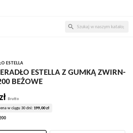
search
ŁO ESTELLA
IERADŁO ESTELLA Z GUMKĄ ZWIRN-
 200 BEŻOWE
zł
Brutto
cena w ciągu 30 dni:
199,00 zł
200