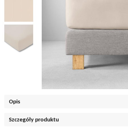
Opis
Prześcieradło Estella Zwirn-Jersey 200 beżowe - Luksusowy se
Szczegóły produktu
Szukasz wysokiej jakości prześcieradła, które zapewni Ci komfortow