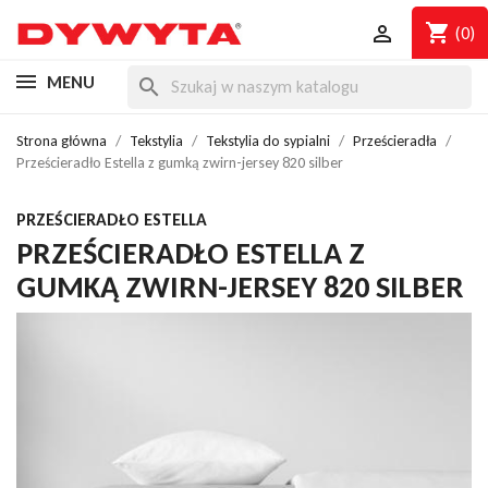
shopping_cart

(0)
MENU
search
Strona główna
Tekstylia
Tekstylia do sypialni
Prześcieradła
Prześcieradło Estella z gumką zwirn-jersey 820 silber
PRZEŚCIERADŁO ESTELLA
PRZEŚCIERADŁO ESTELLA Z
GUMKĄ ZWIRN-JERSEY 820 SILBER