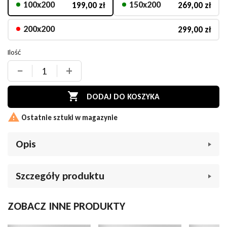
100x200
150x200
199,00 zł
269,00 zł
200x200
299,00 zł
Ilość
−
+

DODAJ DO KOSZYKA

Ostatnie sztuki w magazynie
Opis
Prześcieradło Estella z gumką
Szczegóły produktu
Zwirn-Jersey 095 Bahama –
beżowe
Marka
Prześcieradło Estella
ZOBACZ INNE PRODUKTY
Indeks
050914
Luksusowe prześcieradło jersey premium