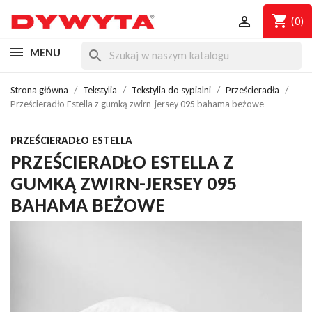
shopping_cart

(0)
MENU
search
Strona główna
Tekstylia
Tekstylia do sypialni
Prześcieradła
Prześcieradło Estella z gumką zwirn-jersey 095 bahama beżowe
PRZEŚCIERADŁO ESTELLA
PRZEŚCIERADŁO ESTELLA Z
GUMKĄ ZWIRN-JERSEY 095
BAHAMA BEŻOWE