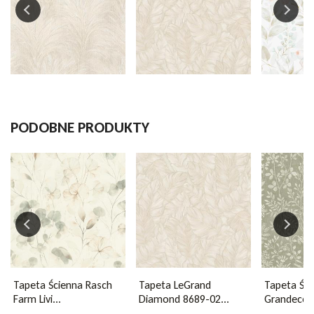
Marka
Grandeco
Kolekcja
Inia
Wzór
roślinny
PODOBNE PRODUKTY
Szerokość rolki
53cm
Długość rolki
10,05 mb
Przesunięcie wzoru
53cm
Kolor
beżowy
Tapeta Ścienna Rasch
Tapeta LeGrand
Tapeta Ści
Farm Livi...
Diamond 8689-02...
Grandeco K