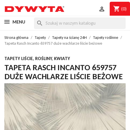
shopping_cart

(0)
MENU
search
Strona główna
Tapety
Tapety na ścianę 24H
Tapety roślinne
Tapeta Rasch Incanto 659757 duże wachlarze liście beżowe
TAPETY LIŚCIE, ROŚLINY, KWIATY
TAPETA RASCH INCANTO 659757
DUŻE WACHLARZE LIŚCIE BEŻOWE