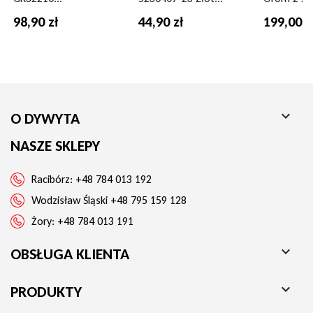
Sprawdź dostępność i zamów już teraz!
98,90 zł
44,90 zł
199,00 z

O DYWYTA
NASZE SKLEPY
Racibórz:
+48 784 013 192
Wodzisław Śląski
+48 795 159 128
Żory:
+48 784 013 191

OBSŁUGA KLIENTA

PRODUKTY