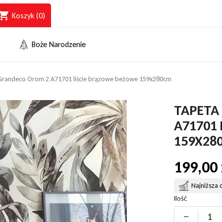
opping_cart
Koszyk
(0)
Boże Narodzenie
Grandeco Orom 2 A71701 liście brązowe beżowe 159x280cm
TAPETA
A71701
159X28
199,00 
Najniższa 
Ilość
−