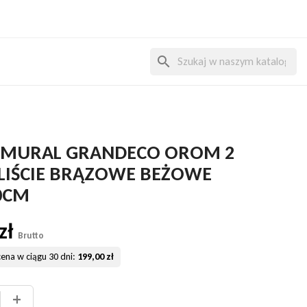
search
 MURAL GRANDECO OROM 2
 LIŚCIE BRĄZOWE BEŻOWE
0CM
zł
Brutto
cena w ciągu 30 dni:
199,00 zł
+