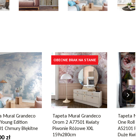
OBECNIE BRAK NA STANIE
a Mural Grandeco
Tapeta Mural Grandeco
Tapeta Mu
Young Edition
Orom 2 A77501 Kwiaty
One Roll O
1 Chmury Błękitne
Piwonie Różowe XXL
A52101 Ro
159x280cm
Duże Kwiat
00 zł