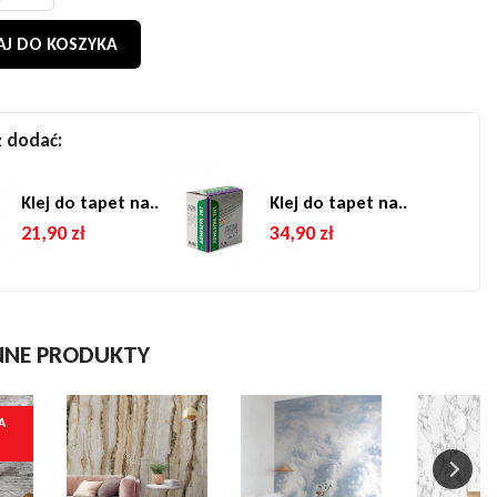
J DO KOSZYKA
 dodać:
Klej do tapet na..
Klej do tapet na..
21,90 zł
34,90 zł
NNE PRODUKTY
A