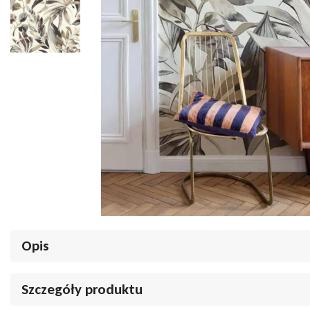
Opis
Tapeta mural Grandeco Orom 2 A71701 liście brązowe beżowe
Szczegóły produktu
Stwórz wnętrze pełne ciepła, natury i elegancji. Tapeta mural
Grand