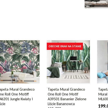
,
skandynawskim
,
naturalnym
i
japandi
.
 drewnem, rattanem i jasnymi tekstyliami.
walny i odporny na światło – kolory nie blakną.
isz bez wysiłku.
zrok i nadaje charakteru jednej ścianie.
2
 które kochają przytulne i wyciszające
nie, sypialni, korytarzu czy domowym biurze –
eco
OBECNIE BRAK NA STANIE
m
m
y
y
apeta Mural Grandeco
Tapeta Mural Grandeco
Tapet
wy
ne Roll One Motiff
One Roll One Motif
Mural 
46201 Jungle Kwiaty I
A39501 Bananier Zielone
ML600
ście
Liście Bananowca
199,