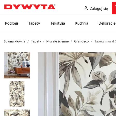
sh

Zaloguj się
Podłogi
Tapety
Tekstylia
Kuchnia
Dekoracje
Strona główna
Tapety
Murale ścienne
Grandeco
Tapeta mural 