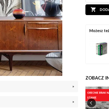

DODA
Możesz też
ZOBACZ I
OBECNIE BRAK NA
OBECNIE BRAK N
STANIE
STANIE
 159x280cm
eco Orom 2 A71701
przedstawia stylizowane