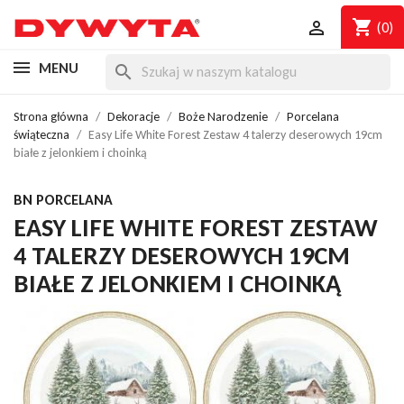
shopping_cart

(0)
MENU
search
Strona główna
Dekoracje
Boże Narodzenie
Porcelana
świąteczna
Easy Life White Forest Zestaw 4 talerzy deserowych 19cm
białe z jelonkiem i choinką
BN PORCELANA
EASY LIFE WHITE FOREST ZESTAW
4 TALERZY DESEROWYCH 19CM
BIAŁE Z JELONKIEM I CHOINKĄ