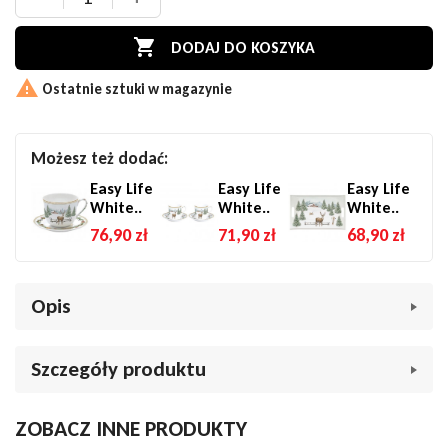

DODAJ DO KOSZYKA

Ostatnie sztuki w magazynie
Możesz też dodać:
Easy Life
Easy Life
Easy Life
White..
White..
White..
76,90 zł
71,90 zł
68,90 zł
Opis
Easy Life White Forest Zestaw 4 talerzy deserowych 19
Szczegóły produktu
cm – Elegancja z motywem jelonka i choinki
Dodaj uroku swoim świątecznym i codziennym deserom dzięki
Marka
BN Porcelana
ZOBACZ INNE PRODUKTY
zestawowi talerzy deserowych
White Forest
. Wykonane z
Indeks
043554