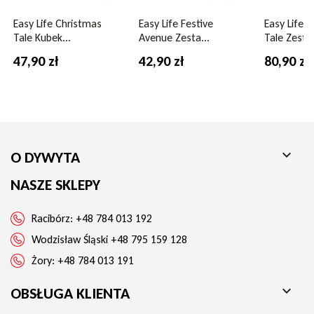
Zestaw talerzy deserowych łączy prostotę i świąteczny urok,
czyniąc każdy posiłek wyjątkowym. To nie tylko praktyczne
Easy Life Christmas
Easy Life Festive
Easy Life 
naczynia, ale również piękna dekoracja, która podkreśli
Tale Kubek...
Avenue Zesta...
Tale Zesta.
wyjątkową atmosferę przy stole.
47,90 zł
42,90 zł
80,90 zł

O DYWYTA
NASZE SKLEPY
Racibórz:
+48 784 013 192
Wodzisław Śląski
+48 795 159 128
Żory:
+48 784 013 191

OBSŁUGA KLIENTA