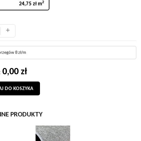
2
24,75 zł m
+
brzegów 8 zł/m
0,00 zł
:
J DO KOSZYKA
NNE PRODUKTY