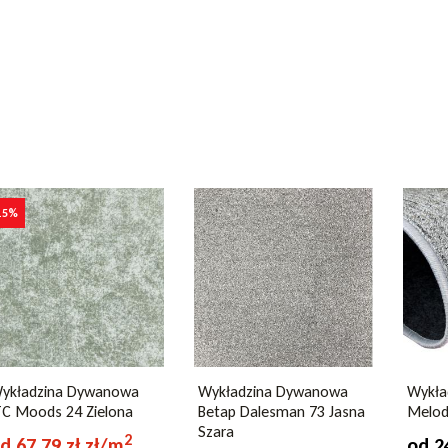
harakter, a jednocześnie zachowa nutkę
y
15%
m
m
opylen
ykładzina Dywanowa
Wykładzina Dywanowa
Wykła
TC Moods 24 Zielona
Betap Dalesman 73 Jasna
Melod
/m2
Szara
2
d 67,79 zł zł/m
od 2