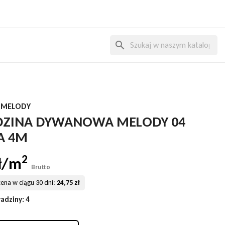
search
 MELODY
ZINA DYWANOWA MELODY 04
A 4M
2
zł/m
Brutto
cena w ciągu 30 dni:
24,75 zł
ładziny
: 4