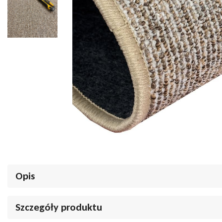
Opis
Wykładzina Melody: Idealna równowaga przytulności i elegancj
Szczegóły produktu
Szukasz wykładziny, która łączy w sobie ciepło i komfort? Wykładzin