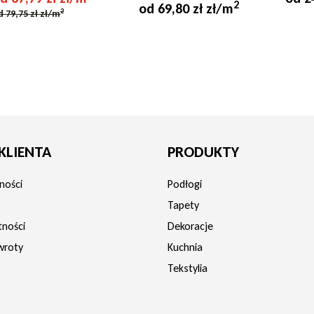
2
od 69,80 zł zł/m
2
d 79,75 zł zł/m
y
KLIENTA
PRODUKTY
ności
Podłogi
Tapety
tności
Dekoracje
wroty
Kuchnia
Tekstylia