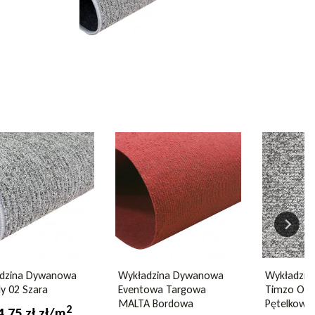
dzina Dywanowa
Wykładzina Dywanowa
Wykładzi
y 02 Szara
Eventowa Targowa
Timzo Ohi
MALTA Bordowa
Pętelkowa
2
4,75 zł zł/m