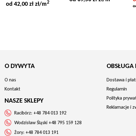
2
od 42,00 zł zł/m
Możliwość zwrotu
nie
o
Ogrzewanie podłogowe
tak
Wysokość runa
4 mm
Kolor
beżow
O DYWYTA
OBSŁUGA 
O nas
Dostawa i płat
Kontakt
Regulamin
Polityka prywa
NASZE SKLEPY
Reklamacje i z
Racibórz:
+48 784 013 192
Wodzisław Śląski
+48 795 159 128
Żory:
+48 784 013 191