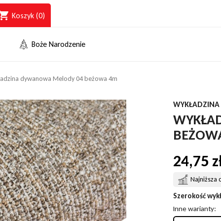
opping_cart
Koszyk
(0)
Boże Narodzenie
ładzina dywanowa Melody 04 beżowa 4m
WYKŁADZINA
WYKŁAD
BEŻOW
24,75 
Najniższa 
Szerokość wyk
Inne warianty: