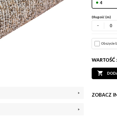
4
Długość (m)
-
Obszycie 
WARTOŚĆ 

DODA
ZOBACZ I
i
a Melody to idealny wybór! Jej subtelne