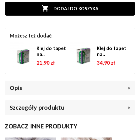

DODAJ DO KOSZYKA
Możesz też dodać:
Klej do tapet
Klej do tapet
na..
na..
21,90 zł
34,90 zł
Opis
Tapeta ścienna LeGrand Platinum 4618-01 kwiaty 3D
Szczegóły produktu
kremowe
Przekształć swoje wnętrze w oazę luksusu i spokoju dzięki
Marka
Tapety abstrakcyjne
ZOBACZ INNE PRODUKTY
tapecie ściennej
LeGrand Platinum 4618-01
. Ten elegancki
Indeks
047221
wzór, przedstawiający stylizowane,
trójwymiarowe kwiaty
w
odcieniach kremu i jasnego beżu, doda ścianom głębi i