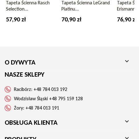
Tapeta Ścienna Rasch
Tapeta Ścienna LeGrand
Tapeta Ści
Selection...
Platinu...
Erismann S
Tapeta LeGrand Platinum 4618-01
to synonim luksusu i
trwałości. Jej unikalna faktura i kremowa kolorystyka sprawią,
57,90 zł
70,90 zł
76,90 zł
że Twoje wnętrze nabierze wyjątkowego charakteru,
zachowując jednocześnie poczucie spokoju i harmonii. To
idealne rozwiązanie dla tych, którzy chcą odmienić przestrzeń,
wprowadzając do niej element sztuki i elegancji, bez
konieczności skomplikowanych remontów. Dzięki łatwości
montażu i wysokiej odporności, tapeta będzie służyć przez lata,
zachwycając swoim pięknem.

O DYWYTA
NASZE SKLEPY
Racibórz:
+48 784 013 192
Wodzisław Śląski
+48 795 159 128
Żory:
+48 784 013 191

OBSŁUGA KLIENTA
