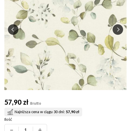
57,90 zł
Brutto
Najniższa cena w ciągu 30 dni:
57,90 zł
Ilość
−
+