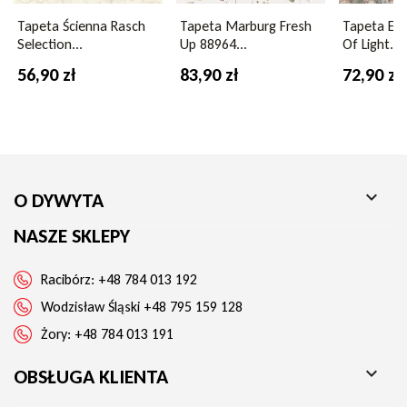
młodzieżowy, korytarz, wnętrza kobiece i wypoczynkowe
Tapeta Ścienna Rasch
Tapeta Marburg Fresh
Tapeta Eri
Selection...
Up 88964...
Of Light...
Tapeta Rasch 582222 idealnie komponuje się z jasnymi
meblami, naturalnym drewnem, lnianymi zasłonami i
56,90 zł
83,90 zł
72,90 zł
pastelowymi dodatkami. Może służyć jako delikatne tło lub
element dekoracyjny budujący spokojną, naturalną
przestrzeń
.

O DYWYTA
NASZE SKLEPY
Racibórz:
+48 784 013 192
Wodzisław Śląski
+48 795 159 128
Żory:
+48 784 013 191

OBSŁUGA KLIENTA