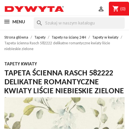
shopping_cart

(0)
MENU
search
Strona główna
Tapety
Tapety na ścianę 24H
Tapety w kwiaty
Tapeta ścienna Rasch 582222 delikatne romantyczne kwiaty liście
niebieskie zielone
TAPETY KWIATY
TAPETA ŚCIENNA RASCH 582222
DELIKATNE ROMANTYCZNE
KWIATY LIŚCIE NIEBIESKIE ZIELONE