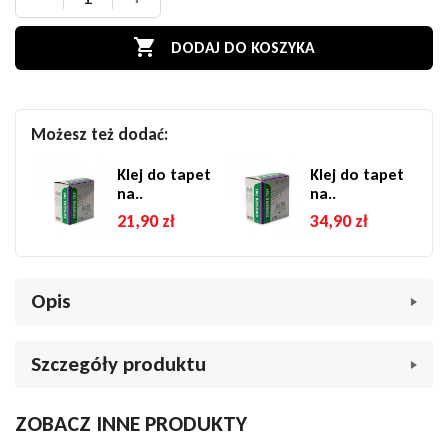

DODAJ DO KOSZYKA
Możesz też dodać:
Klej do tapet
Klej do tapet
na..
na..
21,90 zł
34,90 zł
Opis
Tapeta ścienna Rasch 582222 – romantyczne kwiaty i
Szczegóły produktu
liście, niebiesko-zielone, winylowa na flizelinie
Tapeta Rasch 582222 to subtelna i elegancka propozycja
Marka
Tapety kwiaty
ZOBACZ INNE PRODUKTY
dekoracyjna z florystycznym wzorem w chłodnej, wyciszającej
Indeks
047795
tonacji.
Delikatne kwiaty i akwarelowe liście
w odcieniach