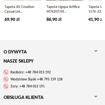
Tapeta AS Creation
Tapeta Ugepa Artifice
Tapeta Vil
Wybierz tapetę Grandeco Casamundo A74801 i zamień swoje
Casual Livi...
M76207/M...
1576-22/15
wnętrze w stylową, nowoczesną przestrzeń z nutą
wyrafinowanego luksusu.
69,90 zł
86,90 zł
41,90 zł

O DYWYTA
NASZE SKLEPY
Racibórz:
+48 784 013 192
Wodzisław Śląski
+48 795 159 128
Żory:
+48 784 013 191

OBSŁUGA KLIENTA