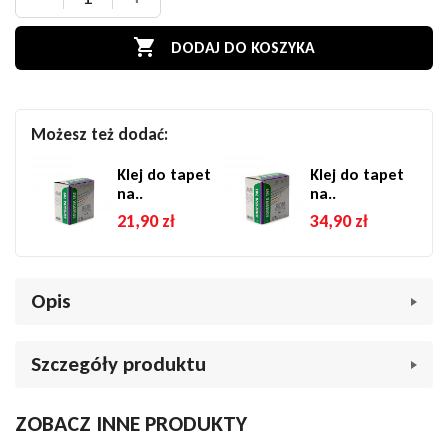

DODAJ DO KOSZYKA
Możesz też dodać:
Klej do tapet
Klej do tapet
na..
na..
21,90 zł
34,90 zł
Opis
Tapeta ścienna Grandeco Casamundo A74801 – Marmur
Szczegóły produktu
biały ze złotymi elementami
Wprowadź do swojego wnętrza nutę luksusu i elegancji dzięki
Marka
Tapety imitacje
ZOBACZ INNE PRODUKTY
tapecie Grandeco Casamundo A74801. Jej wyjątkowy wzór
Indeks
046263
inspirowany naturalnym marmurem w odcieniu bieli, ozdobiony