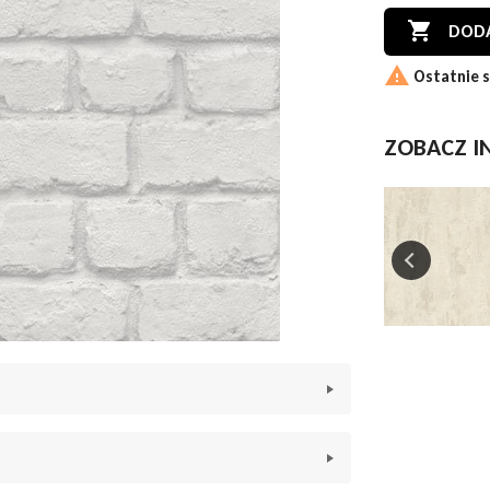

DODA

Ostatnie s
ZOBACZ I
apeta idealnie wpasuje się
do nowoczesnego
rdzo stonowana. Odcienie
szarości
są
itującym cegłę poprzez swoje wzornictwo sprawia