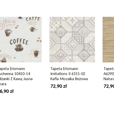
III jest bardzo prosta w montażu. Wystarczy
nternetowego Dywyta.pl!
nd Teens III
apeta Erismann
Tapeta Erismann
Tapet
uchenna 10410-14
Imitations II 6315-02
A6290
iliżanki Z Kawą Jasna
Kafla Mozaika Beżowa
Natura
zara
72,90 zł
72,90
 mb
6,90 zł