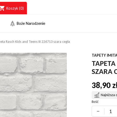
opping_cart
Koszyk
(0)
Boże Narodzenie
eta Rasch Kids and Teens III 226713 szara cegła
TAPETY IMITA
TAPETA 
SZARA 
38,90 z
Najniższa 
Ilość
−