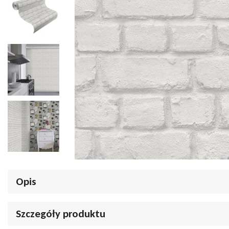
Opis
Tapeta marki
Rasch
z kolekcji Kids and Teens III z imitująca cegłę. T
Szczegóły produktu
salonu, sypialni, czy pokoju młodzieżowego.
Kolorystyka jest ba
ponadczasowe i wpasują się we wiele wnętrz. Tapeta z motywem im