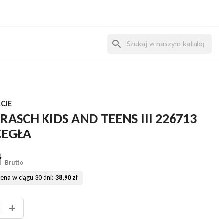
search
CJE
RASCH KIDS AND TEENS III 226713
CEGŁA
ł
Brutto
cena w ciągu 30 dni:
38,90 zł
+