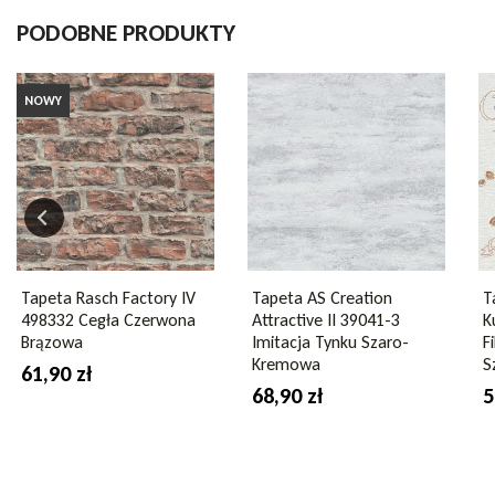
wrażenie trójwymiarowej.
Papierowa tapeta
Rasch Kids and Teens 
Marka
Tapety imitacje
PODOBNE PRODUKTY
posmarować klejem ścianę i tapetę i przykleić.
Indeks
010229
Zapraszamy do zapoznania się z kolekcją tapet imitujących sklepu i
W magazynie
1 Przedmiot
NOWY
Opis
Kolekcja
Kids a
Marka
Rasch
Wzór
cegła
Tapeta Rasch Factory IV
Tapeta AS Creation
T
498332 Cegła Czerwona
Attractive II 39041-3
K
Szerokość rolki
53 cm
Brązowa
Imitacja Tynku Szaro-
F
Kremowa
S
61,90 zł
Długość rolki
10,05
68,90 zł
5
Przesunięcie wzoru
53 cm