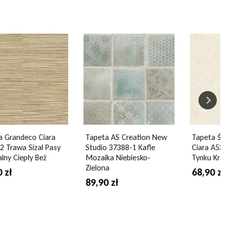
a Grandeco Ciara
Tapeta AS Creation New
Tapeta Śc
2 Trawa Sizal Pasy
Studio 37388-1 Kafle
Ciara A537
lny Ciepły Beż
Mozaika Niebiesko-
Tynku Kr
Zielona
 zł
68,90 zł
89,90 zł