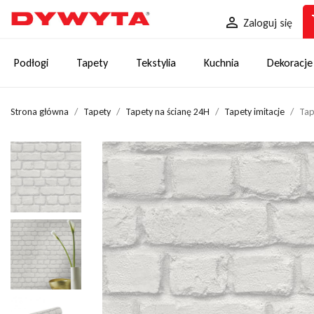
sh

Zaloguj się
Podłogi
Tapety
Tekstylia
Kuchnia
Dekoracje
Strona główna
Tapety
Tapety na ścianę 24H
Tapety imitacje
Tap