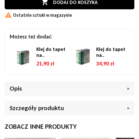

DODAJ DO KOSZYKA

Ostatnie sztuki w magazynie
Możesz też dodać:
Klej do tapet
Klej do tapet
na..
na..
21,90 zł
34,90 zł
Opis
Tapeta Grandeco Ciara A62902 trawa sizalowa pasy ciepły
Szczegóły produktu
beż
- pomysł na szybką metamorfozę Twojego wnętrza!
Tapeta marki Grandeco z kolekcji Ciara A62902 doskonale
Indeks
029461
ZOBACZ INNE PRODUKTY
imituje trawę sizalową w odcieniu kremowym. Wzór tapety
W magazynie
3 Przedmioty
tworzy poziome pasy, które oddają charakter imitującego