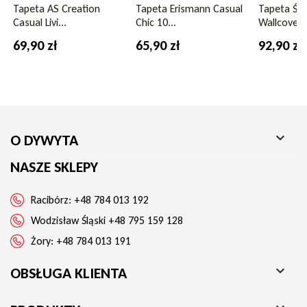
Serdecznie polecamy tapetę A62902 imitującą naturalny
Tapeta AS Creation
Tapeta Erismann Casual
Tapeta Śc
materiał ze względu na naturalne wzornictwo i wysoką jakość
Casual Livi...
Chic 10...
Wallcoverin
wykonania tapety. Jednocześnie zapraszamy do zapoznania się
z pozostałą kolekcją tapet imitujących tkaniny, kamień czy
69,90 zł
65,90 zł
92,90 zł
mozaikę w naszym sklepie internetowym www.dywyta.pl lub
odwiedzenia nas w sklepach stacjonarnych DYWYTA w
Raciborzu, Wodzisławiu Śląskim i Żorach (woj. Śląskie).

O DYWYTA
NASZE SKLEPY
Racibórz:
+48 784 013 192
Wodzisław Śląski
+48 795 159 128
Żory:
+48 784 013 191

OBSŁUGA KLIENTA