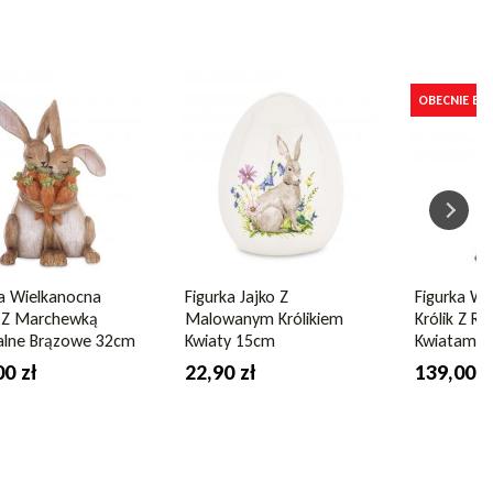
OBECNIE BRA
ka Wielkanocna
Figurka Jajko Z
Figurka Wi
ki Z Marchewką
Malowanym Królikiem
Królik Z R
alne Brązowe 32cm
Kwiaty 15cm
Kwiatami 
00 zł
22,90 zł
139,00 z