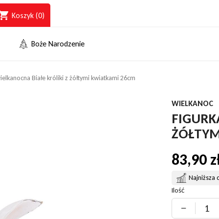
opping_cart
Koszyk
(0)
Boże Narodzenie
ielkanocna Białe króliki z żółtymi kwiatkami 26cm
WIELKANOC
FIGURK
ŻÓŁTYM
83,90 z
Najniższa 
Ilość
−