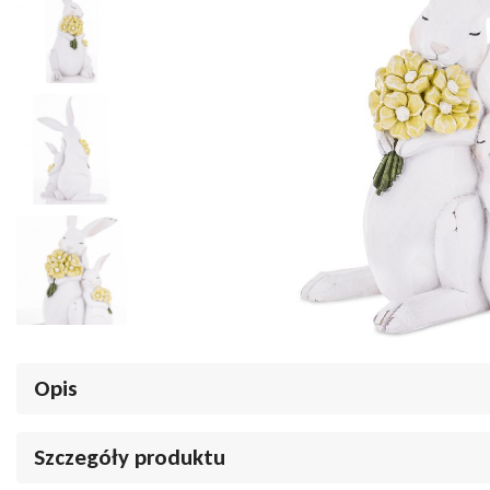
Opis
Figurka wielkanocna białe króliki z żółtymi kwiatkami 26cm
Szczegóły produktu