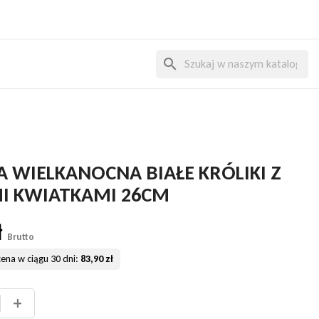
search
A WIELKANOCNA BIAŁE KRÓLIKI Z
I KWIATKAMI 26CM
ł
Brutto
cena w ciągu 30 dni:
83,90 zł
+