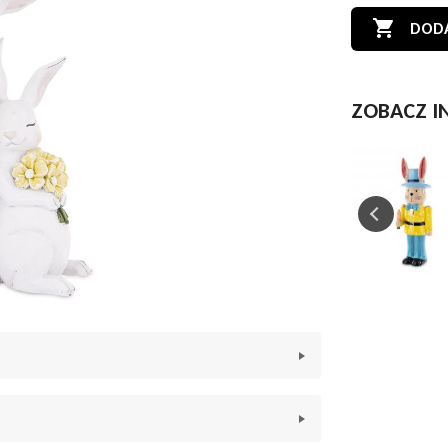

DODA
ZOBACZ I
OBECNIE BRAK NA
STANIE