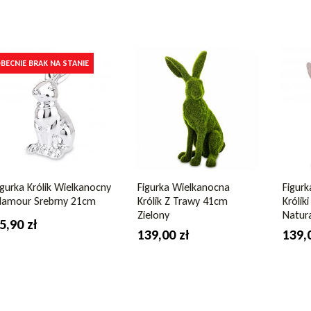
BECNIE BRAK NA STANIE
anoc
ywo sztuczne
igurka Królik Wielkanocny
Figurka Wielkanocna
Figur
lamour Srebrny 21cm
Królik Z Trawy 41cm
Króli
Zielony
Natur
5,90 zł
139,00 zł
139,