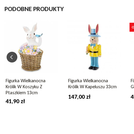
Marka
Wielkanoc
PODOBNE PRODUKTY
Indeks
051587
W magazynie
17 Przedmioty
O
Opis
Kolekcja
Wielk
Materiał
tworz
Wysokość
26cm
Figurka Wielkanocna
Figurka Wielkanocna
F
Królik W Koszyku Z
Królik W Kapeluszu 33cm
G
Kolor
biały
Ptaszkiem 13cm
147,00 zł
4
żólty
41,90 zł