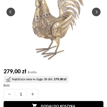
279,00 zł
Brutto
Najniższa cena w ciągu 30 dni:
279,00 zł
Ilość
−
+

DODAJ DO KOSZYKA