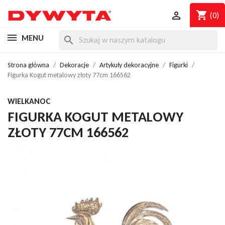
shopping_cart

(0)
MENU
search
Strona główna
Dekoracje
Artykuły dekoracyjne
Figurki
Figurka Kogut metalowy złoty 77cm 166562
WIELKANOC
FIGURKA KOGUT METALOWY
ZŁOTY 77CM 166562