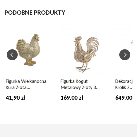
Kolor: Złoty
PODOBNE PRODUKTY
Materiał: Metal
Styl: Glamour / nowoczesny / rustykalny
Przeznaczenie: Dekoracja do wnętrz i przestrzeni
zadaszonych
Metalowy kogut złoty 77 cm to dekoracja z charakterem –
idealna dla tych, którzy lubią mocne akcenty i niebanalne
dodatki w domowym wystroju.
Figurka Wielkanocna
Figurka Kogut
Dekoracja
Kura Złota...
Metalowy Złoty 3...
Królik Z...
41,90 zł
169,00 zł
649,00 z