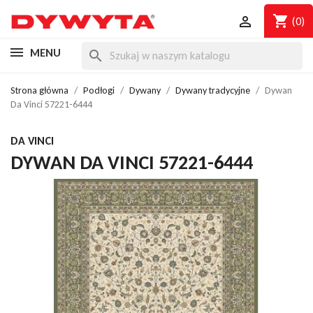
shopping_cart

(0)
MENU
search
Strona główna
Podłogi
Dywany
Dywany tradycyjne
Dywan
Da Vinci 57221-6444
DA VINCI
DYWAN DA VINCI 57221-6444