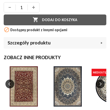
−
+

DODAJ DO KOSZYKA

Dostępny produkt z innymi opcjami
Szczegóły produktu
Marka
Da Vinci
ZOBACZ INNE PRODUKTY
Indeks
001946
W magazynie
0 Przedmiot
NIEDOSTĘPN
Opis
Kolekcja
Da Vinci
Kraj pochodzenia
Belgia