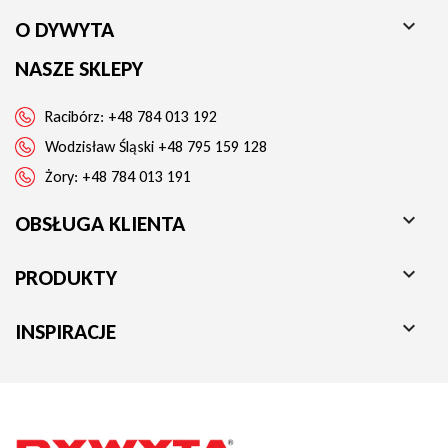

O DYWYTA
Wysokość runa
11 mm
NASZE SKLEPY
Kolor
zielony
Racibórz:
+48 784 013 192
Gwarancja
2 lata
Wodzisław Śląski
+48 795 159 128
Żory:
+48 784 013 191

OBSŁUGA KLIENTA

PRODUKTY

INSPIRACJE