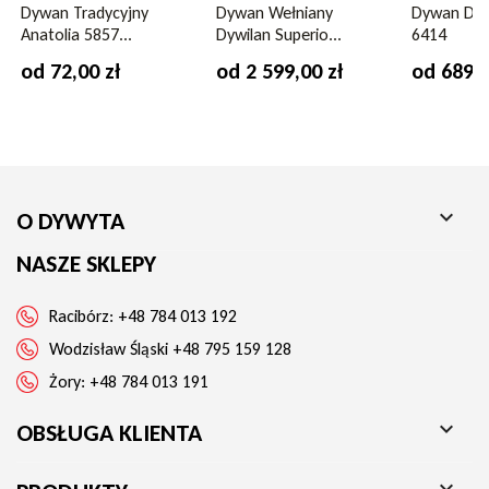
Waga runa
2950 g/m2
Dywan Tradycyjny
Dywan Wełniany
Dywan Da 
Anatolia 5857...
Dywilan Superio...
6414
Możliwość zwrotu
tak
od 72,00 zł
od 2 599,00 zł
od 689,0
Ogrzewanie podłogowe
tak
Kształt
prostokąt

O DYWYTA
Wysokość runa
11 mm
NASZE SKLEPY
Kolor
beżowy
niebieski
Racibórz:
+48 784 013 192
Długość
195 cm
Wodzisław Śląski
+48 795 159 128
230 cm
Żory:
+48 784 013 191
290 cm
340 cm

OBSŁUGA KLIENTA
Gwarancja
2 lata
