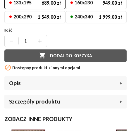
133x195
160x230
689,00 zł
949,00 zł
200x290
240x340
1 549,00 zł
1 999,00 zł
Ilość
−
+

DODAJ DO KOSZYKA

Dostępny produkt z innymi opcjami
Opis
Dywan tradycyjny Ragolle Da Vinci 57161 3434 rozeta
Szczegóły produktu
granatowa
Marka
Da Vinci
ZOBACZ INNE PRODUKTY
Indeks
013033