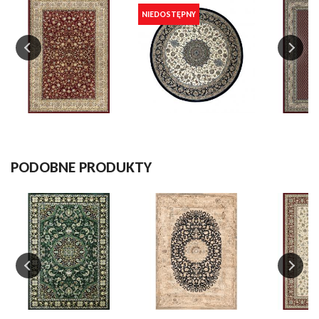
W magazynie
0 Przedmiot
NIEDOSTĘPNY
Opis
Kolekcja
Da Vinci
Kraj pochodzenia
Belgia
Deseń
klasyczny
ramka
PODOBNE PRODUKTY
Szerokość
133 cm
160 cm
200 cm
240 cm
Skład runa
polipropylen heatset
Gęstość runa
1000000 pkt./m2