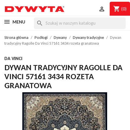
shopping_cart

(0)
MENU
search
Strona główna
Podłogi
Dywany
Dywany tradycyjne
Dywan
tradycyjny Ragolle Da Vinci 57161 3434 rozeta granatowa
DA VINCI
DYWAN TRADYCYJNY RAGOLLE DA
VINCI 57161 3434 ROZETA
GRANATOWA