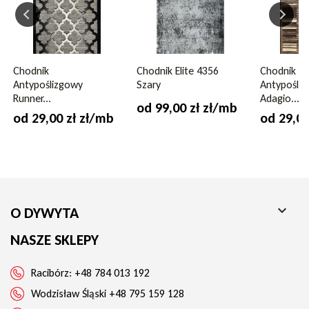
Waga runa
1300 g/m2
Możliwość zwrotu
nie
Chodnik
Chodnik Elite 4356
Chodnik
Ogrzewanie podłogowe
tak
Antypoślizgowy
Szary
Antypośli
Runner...
Adagio...
od 99,00 zł zł/mb
Wysokość runa
5 mm
od 29,00 zł zł/mb
od 29,00
Kolor
brązowy

O DYWYTA
NASZE SKLEPY
Racibórz:
+48 784 013 192
Wodzisław Śląski
+48 795 159 128