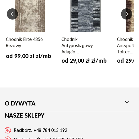
Skład runa
poliamid
Waga runa
1300 g/m2
Możliwość zwrotu
nie
Chodnik Elite 4356
Chodnik
Chodnik
Beżowy
Antypoślizgowy
Antypośli
Ogrzewanie podłogowe
tak
Adagio...
Toltec...
od 99,00 zł zł/mb
od 29,00 zł zł/mb
od 29,00
Wysokość runa
5 mm
Kolor
brązowy

O DYWYTA
NASZE SKLEPY
Racibórz:
+48 784 013 192