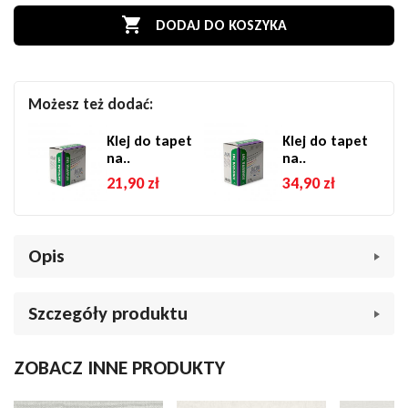

DODAJ DO KOSZYKA
Możesz też dodać:
Klej do tapet
Klej do tapet
na..
na..
21,90 zł
34,90 zł
Opis
Tapeta ścienna Rasch Country Charme 452013 – chłodny
Szczegóły produktu
beż, tło gładkie
Tapeta Rasch Country Charme 452013 to ponadczasowa
Marka
Tapety jednolite
ZOBACZ INNE PRODUKTY
propozycja w eleganckim odcieniu chłodnego beżu. Jej
Indeks
048691
subtelna struktura przypominająca tkaninę lnu doskonale
sprawdzi się jako tło w różnych aranżacjach – od klasycznych