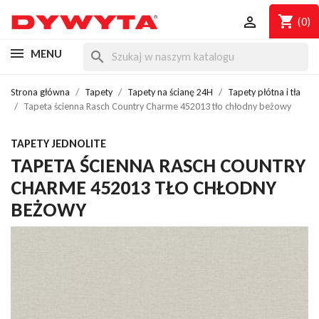
shopping_cart

(0)
MENU
search
Strona główna
Tapety
Tapety na ścianę 24H
Tapety płótna i tła
Tapeta ścienna Rasch Country Charme 452013 tło chłodny beżowy
TAPETY JEDNOLITE
TAPETA ŚCIENNA RASCH COUNTRY
CHARME 452013 TŁO CHŁODNY
BEŻOWY