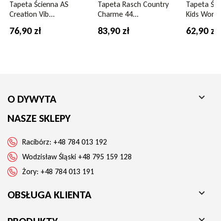
łatwa w aplikacji. To doskonały wybór, jeśli szukasz tapety,
Tapeta Ścienna AS
Tapeta Rasch Country
Tapeta Ści
która podkreśli charakter wnętrza, a jednocześnie pozwoli na
Creation Vib...
Charme 44...
Kids Worl..
swobodę w doborze dodatków.
76,90 zł
83,90 zł
62,90 zł

O DYWYTA
NASZE SKLEPY
Racibórz:
+48 784 013 192
Wodzisław Śląski
+48 795 159 128
Żory:
+48 784 013 191

OBSŁUGA KLIENTA
