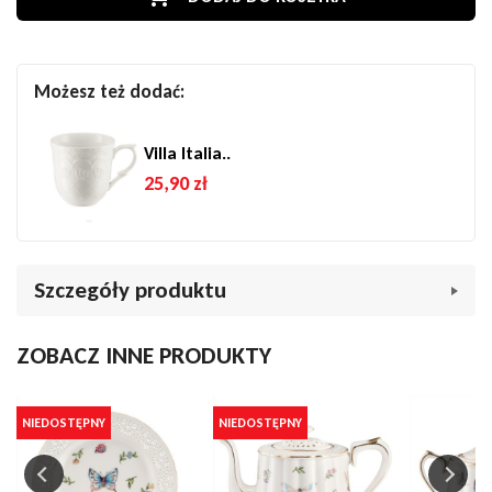
Możesz też dodać:
Villa Italia..
25,90 zł
Szczegóły produktu
Marka
Porcelana Villa Italia
ZOBACZ INNE PRODUKTY
Indeks
024197
W magazynie
5 Przedmioty
NIEDOSTĘPNY
NIEDOSTĘPNY
Opis