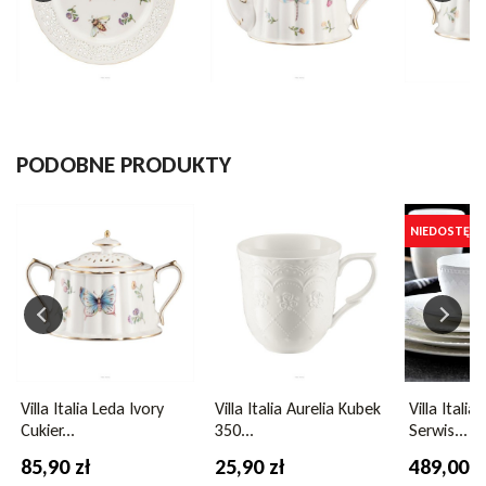
Kolekcja
Aurelia
Marka
Villa Italia
Materiał
porcelana
PODOBNE PRODUKTY
Pielęgnacja
można myć w zmywarce
Kolor
biały
NIEDOSTĘPN
Villa Italia Leda Ivory
Villa Italia Aurelia Kubek
Villa Itali
Cukier...
350...
Serwis...
85,90 zł
25,90 zł
489,00 z