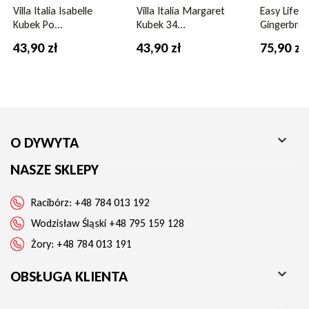
Villa Italia Isabelle
Villa Italia Margaret
Easy Life 
Kubek Po...
Kubek 34...
Gingerbrea
43,90 zł
43,90 zł
75,90 zł

O DYWYTA
NASZE SKLEPY
Racibórz:
+48 784 013 192
Wodzisław Śląski
+48 795 159 128
Żory:
+48 784 013 191

OBSŁUGA KLIENTA