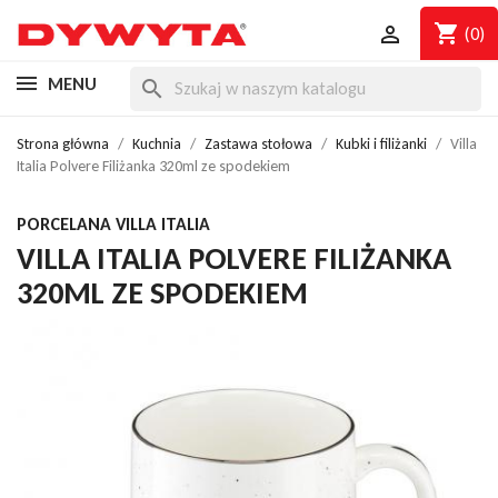
shopping_cart

(0)
MENU
search
Strona główna
Kuchnia
Zastawa stołowa
Kubki i filiżanki
Villa
Italia Polvere Filiżanka 320ml ze spodekiem
PORCELANA VILLA ITALIA
VILLA ITALIA POLVERE FILIŻANKA
320ML ZE SPODEKIEM