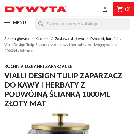
shopping_cart

(0)
MENU
search
Strona główna
Kuchnia
Zastawa stołowa
Dzbanki, karafki
Vialli Design Tulip Zaparzacz do kawy i herbaty z podwójną ścianką
1000ml złoty mat
KUCHNIA DZBANKI ZAPARZACZE
VIALLI DESIGN TULIP ZAPARZACZ
DO KAWY I HERBATY Z
PODWÓJNĄ ŚCIANKĄ 1000ML
ZŁOTY MAT