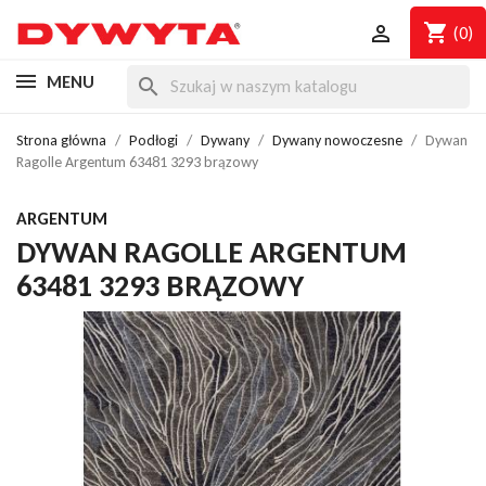
shopping_cart

(0)
MENU
search
Strona główna
Podłogi
Dywany
Dywany nowoczesne
Dywan
Ragolle Argentum 63481 3293 brązowy
ARGENTUM
DYWAN RAGOLLE ARGENTUM
63481 3293 BRĄZOWY