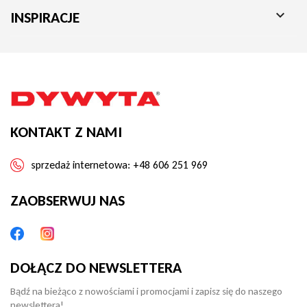
odzwierciedleniem Twojego stylu. Zainwestuj w

INSPIRACJE
przytulność i elegancję, które ożywią każde wnętrze. Zrób
krok ku pięknu już dziś!
KONTAKT Z NAMI
sprzedaż internetowa:
+48 606 251 969
ZAOBSERWUJ NAS
DOŁĄCZ DO NEWSLETTERA
Bądź na bieżąco z nowościami i promocjami i zapisz się do naszego
newslettera!