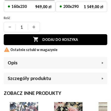
160x230
200x290
949,00 zł
1 549,00 zł
Ilość
−
+

DODAJ DO KOSZYKA

Ostatnie sztuki w magazynie
Opis
Szczegóły produktu
Dywan Ragolle Argentum 63481 3293 brązowy
ZOBACZ INNE PRODUKTY
Oferujemy wyjątkowy dywan o fascynującym, złożonym
Indeks
047380
wzorze, który przyciąga uwagę swoim organicznym stylem.
W magazynie
Jego dotykowa powierzchnia jest pokryta cienkimi, płynącymi
1 Przedmioty
liniami, które przypominają delikatne żyły roślinne, sieci