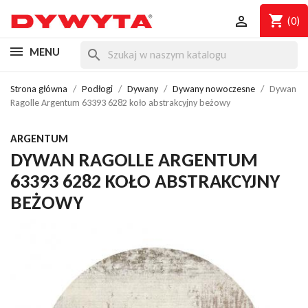
shopping_cart

(0)
MENU
search
Strona główna
Podłogi
Dywany
Dywany nowoczesne
Dywan
Ragolle Argentum 63393 6282 koło abstrakcyjny beżowy
ARGENTUM
DYWAN RAGOLLE ARGENTUM
63393 6282 KOŁO ABSTRAKCYJNY
BEŻOWY