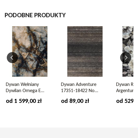
Skład runa
poliester
PODOBNE PRODUKTY
Możliwość zwrotu
tak
Ogrzewanie podłogowe
tak
Kształt
koło
Wysokość runa
22 mm
Kolor
szary
Dywan Wełniany
Dywan Adventure
Dywan Rag
Dywilan Omega E...
17351-18422 No...
Argentum 6
Gwarancja
2 lata
od 1 599,00 zł
od 89,00 zł
od 529,0