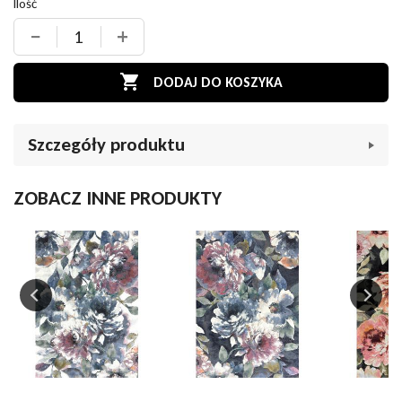
Ilość
−
+

DODAJ DO KOSZYKA
Szczegóły produktu
Indeks
001733
ZOBACZ INNE PRODUKTY
W magazynie
5 Przedmioty
Opis
Kraj pochodzenia
Chiny
Deseń
gładki
Wysokość całkowita
25 mm