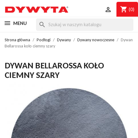
shopping_cart

(0)
MENU
search
Strona główna
Podłogi
Dywany
Dywany nowoczesne
Dywan
Bellarossa koło ciemny szary
DYWAN BELLAROSSA KOŁO
CIEMNY SZARY