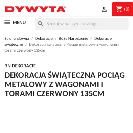
shopping_cart

(0)
MENU
search
Strona główna
Dekoracje
Boże Narodzenie
Dekoracje
świąteczne
Dekoracja świąteczna Pociąg metalowy z wagonami i
torami czerwony 135cm
BN DEKORACJE
DEKORACJA ŚWIĄTECZNA POCIĄG
METALOWY Z WAGONAMI I
TORAMI CZERWONY 135CM