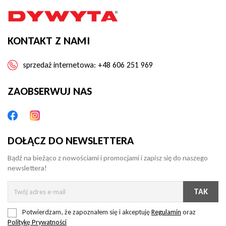
KONTAKT Z NAMI
sprzedaż internetowa:
+48 606 251 969
ZAOBSERWUJ NAS
DOŁĄCZ DO NEWSLETTERA
Bądź na bieżąco z nowościami i promocjami i zapisz się do naszego
newslettera!
Potwierdzam, że zapoznałem się i akceptuję
Regulamin
oraz
Politykę Prywatności