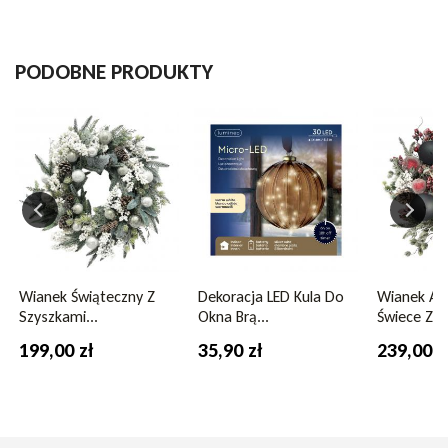
Wysokość
100cm
PODOBNE PRODUKTY
Kolor
zielony
Wianek Świąteczny Z
Dekoracja LED Kula Do
Wianek A
Szyszkami...
Okna Brą...
Świece Z C.
199,00 zł
35,90 zł
239,00 z