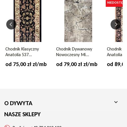
Zamów
chodnik dywanowy na metry szary
Miami 129 już
120 cm
NIEDOSTĘPN
dziś i ciesz się stylowym dodatkiem, który zapewni Ci komfort
200 cm
na co dzień!
Skład runa
poliester
Gęstość runa
224000 pkt./m2
Waga runa
2700 g/m2
Chodnik Klasyczny
Chodnik Dywanowy
Chodnik Kl
Anatolia 537...
Nowoczesny Mi...
Anatolia 53
Możliwość zwrotu
nie
od 75,00 zł zł/mb
od 79,00 zł zł/mb
od 89,00
Ogrzewanie podłogowe
tak
Wysokość runa
14 mm

O DYWYTA
Kolor
szary
NASZE SKLEPY
Gwarancja
2 lata