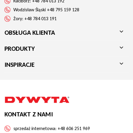
Racibórz:
+48 784 013 192
Wodzisław Śląski
+48 795 159 128
Żory:
+48 784 013 191

OBSŁUGA KLIENTA

PRODUKTY

INSPIRACJE
KONTAKT Z NAMI
sprzedaż internetowa:
+48 606 251 969