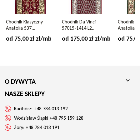
Kolor
wielokolorowy
Antypoślizgowy spód z żelu – bezpieczeństwo i wygoda
Łatwa pielęgnacja – odporny na zabrudzenia i ścieranie
Idealny do przedpokoju, kuchni, holu czy klatki schodowej
Chodnik Klasyczny
Chodnik Da Vinci
Chodnik Kl
Dostępny na metry – dopasujesz długość do swoich
Anatolia 537...
57015-1414 L2...
Anatolia 53
potrzeb
od 75,00 zł zł/mb
od 175,00 zł zł/mb
od 75,00
Jeśli szukasz eleganckiego i trwałego chodnika
dywanowego, który podkreśli klasyczny wystrój Twojego
domu i zapewni komfort użytkowania na co dzień –
chodnik Runner 1030 na żelu to idealny wybór!

O DYWYTA
NASZE SKLEPY
Racibórz:
+48 784 013 192
Wodzisław Śląski
+48 795 159 128
Żory:
+48 784 013 191