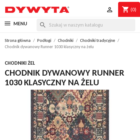
shopping_cart

(0)
MENU
search
Strona główna
Podłogi
Chodniki
Chodniki tradycyjne
Chodnik dywanowy Runner 1030 klasyczny na żelu
CHODNIKI ŻEL
CHODNIK DYWANOWY RUNNER
1030 KLASYCZNY NA ŻELU