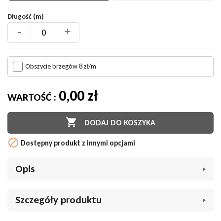
Długość (m)
-
+
Obszycie brzegów 8 zł/m
0,00 zł
WARTOŚĆ :

DODAJ DO KOSZYKA

Dostępny produkt z innymi opcjami
Opis
Chodnik dywanowy Runner 1030 klasyczny na żelu
to
Szczegóły produktu
doskonały wybór dla osób ceniących klasyczny, orientalny styl
połączony z nowoczesną funkcjonalnością. Wzór inspirowany